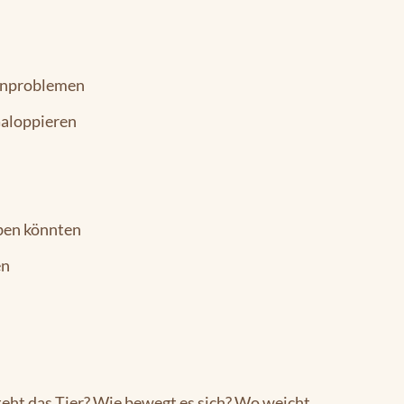
kenproblemen
Galoppieren
aben könnten
en
eht das Tier? Wie bewegt es sich? Wo weicht